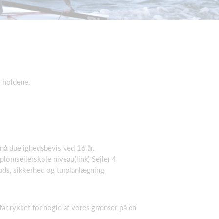
 1 holdene.
nå duelighedsbevis ved 16 år.
iplomsejlerskole niveau(link) Sejler 4
lads, sikkerhed og turplanlægning
 får rykket for nogle af vores grænser på en