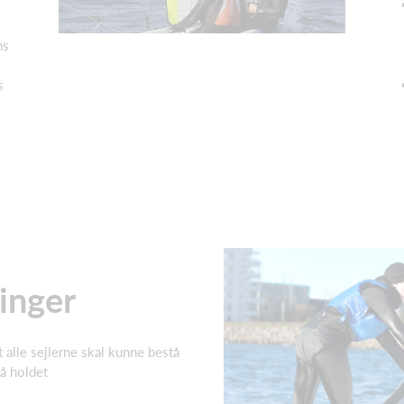
ns
s
inger
at alle sejlerne skal kunne bestå
å holdet