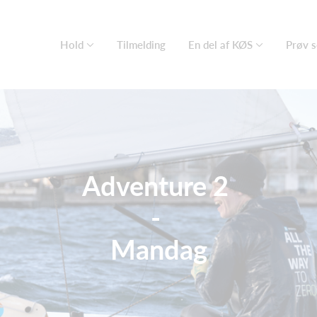
Hold
Tilmelding
En del af KØS
Prøv s
Adventure 2
-
Mandag