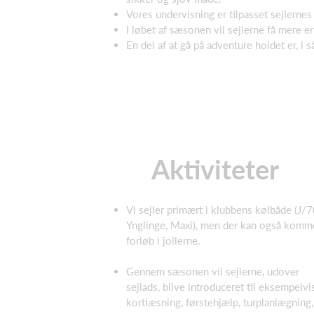
Vores undervisning er tilpasset sejlernes
I løbet af sæsonen vil sejlerne få mere erf
En del af at gå på adventure holdet er, i
Aktiviteter
Vi sejler primært i klubbens kølbåde (J/7
Ynglinge, Maxi), men der kan også komm
forløb i jollerne.
Gennem sæsonen vil sejlerne, udover
sejlads, blive introduceret til eksempelvi
kortlæsning, førstehjælp, turplanlægning,